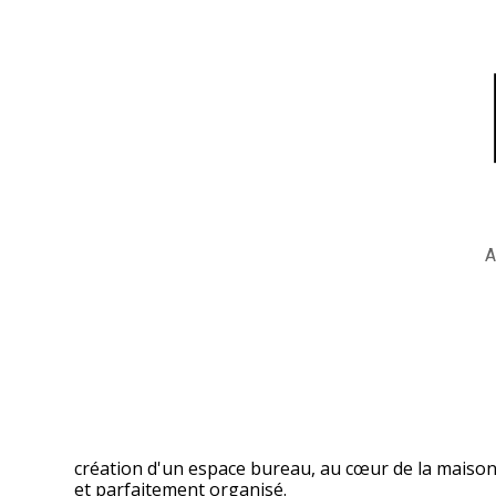
Passer
au
contenu
principal
création d'un espace bureau, au cœur de la maison 
et parfaitement organisé.