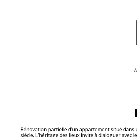
Passer
au
contenu
principal
Rénovation partielle d’un appartement situé dans u
siècle. L’héritage des lieux invite à dialoguer avec