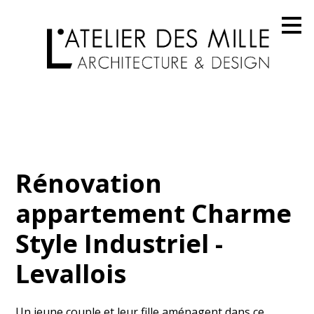
Passer
au
contenu
principal
Rénovation
appartement Charme
Style Industriel -
Levallois
Un jeune couple et leur fille aménagent dans ce